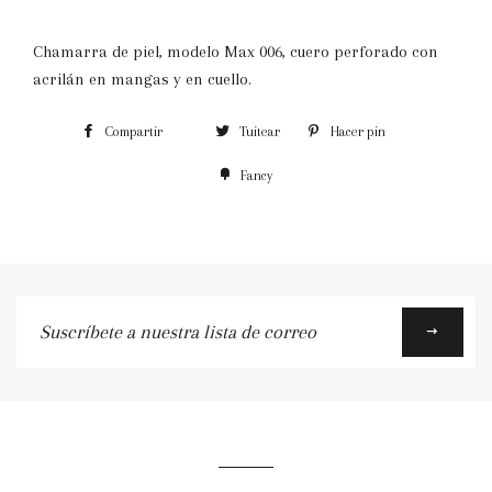
Chamarra de piel, modelo Max 006, cuero perforado con
acrilán en mangas y en cuello.
Compartir
Tuitear
Hacer pin
Fancy
Suscríbete
a
nuestra
lista
de
correo